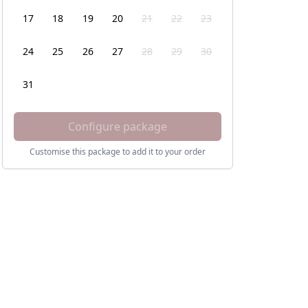
17
18
19
20
21
22
23
24
25
26
27
28
29
30
31
Configure package
Customise this package to add it to your order