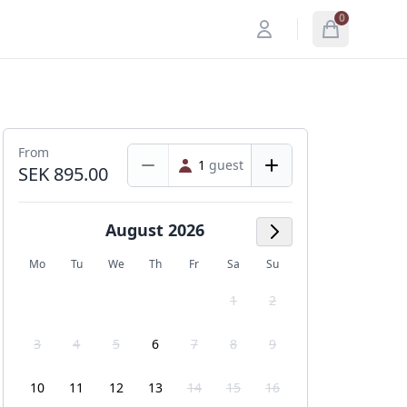
0
My account
Open menu
items in cart
From
1
guest
SEK 895.00
August 2026
Next Month
Mo
Tu
We
Th
Fr
Sa
Su
1
2
3
4
5
6
7
8
9
10
11
12
13
14
15
16