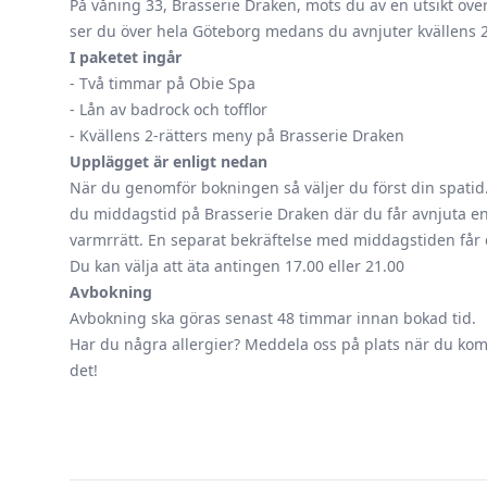
På våning 33, Brasserie Draken, möts du av en utsikt över
ser du över hela Göteborg medans du avnjuter kvällens 2
I paketet ingår
- Två timmar på Obie Spa
- Lån av badrock och tofflor
- Kvällens 2-rätters meny på Brasserie Draken
Upplägget är enligt nedan
När du genomför bokningen så väljer du först din spatid.
du middagstid på Brasserie Draken där du får avnjuta en
varmrrätt. En separat bekräftelse med middagstiden får d
Du kan välja att äta antingen 17.00 eller 21.00
Avbokning
Avbokning ska göras senast 48 timmar innan bokad tid.
Har du några allergier? Meddela oss på plats när du ko
det!
Footer