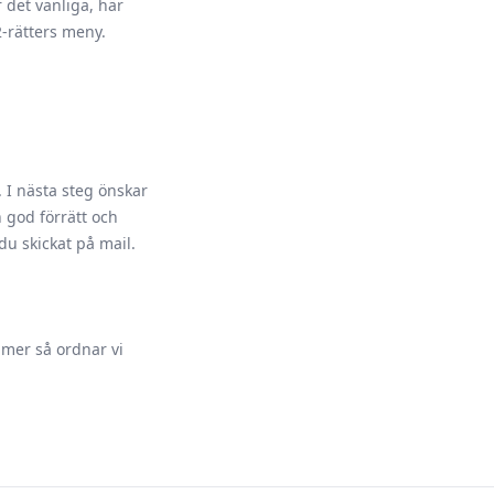
 det vanliga, här
-rätters meny.
 I nästa steg önskar
 god förrätt och
u skickat på mail.
mmer så ordnar vi