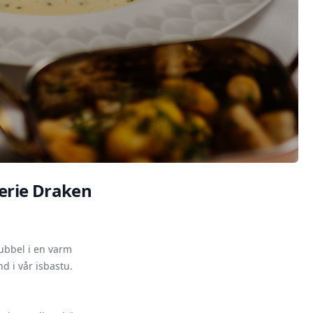
erie Draken
bubbel i en varm
d i vår isbastu.