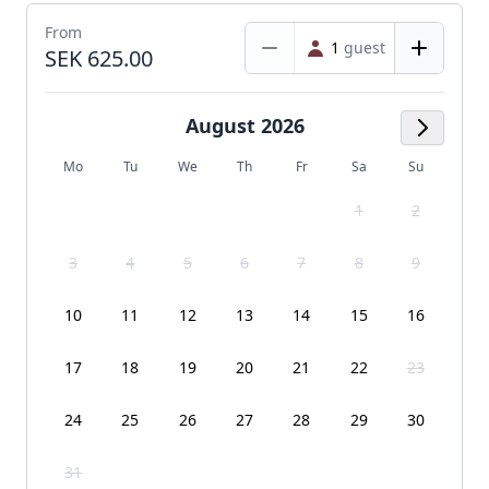
From
1
guest
SEK 625.00
August 2026
Next M
Mo
Tu
We
Th
Fr
Sa
Su
1
2
3
4
5
6
7
8
9
10
11
12
13
14
15
16
17
18
19
20
21
22
23
24
25
26
27
28
29
30
31