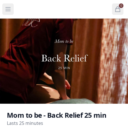
0
Open menu
Open
items 
Mom to be - Back Relief 25 min
Lasts 25 minutes