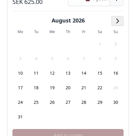
SEK 625.00
August 2026
Next M
Mo
Tu
We
Th
Fr
Sa
Su
1
2
3
4
5
6
7
8
9
10
11
12
13
14
15
16
17
18
19
20
21
22
23
24
25
26
27
28
29
30
31
Add to order