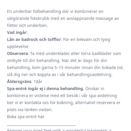
En underbar fotbehandling där vi kombinerar en
välgörande fotskrubb med en avslappnande massage av
fötter och underben.
Vad ingår:
Lån av badrock och tofflor
: För en bekväm och lyxig
upplevelse
Observera
: Ta med underkläder eller torra badkläder som
ombyte till din behandling. När det är dags för din
behandling, kom gärna 5–15 minuter innan din bokade tid,
slå dig ner och koppla av i vår behandlingsavdelning.
Åldersgräns
: 18år
Spa-entré ingår ej i denna behandling.
Önskar ni
kombinera er vistelse med ett besök i vår spa-avdelning
ber vi er kontakta oss för bokning, alternativt reservera er
plats via länken nedan.
Boka spa-entré här
_______________________________________
Pamper your tired feet with a wonderful treatment: a