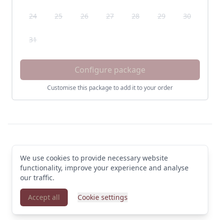
24
25
26
27
28
29
30
31
Configure package
Customise this package to add it to your order
Footer
We use cookies to provide necessary website
© 2026 Clarion Hotel Draken. All rights reserved
functionality, improve your experience and analyse
Terms & Conditions
·
Privacy Policy
·
Manage cookies
·
English (GB)
our traffic.
Accept all
Cookie settings
Powered by