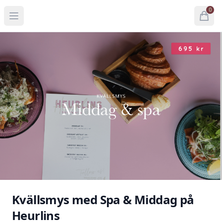
0
Open menu
Open
items 
Kvällsmys med Spa & Middag på
Heurlins