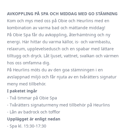
AVKOPPLING PÅ SPA OCH MIDDAG MED GO STÄMNING
Kom och mys med oss på Obie och Heurlins med en
kombination av varma bad och mättande middag!
På Obie Spa får du avkoppling, återhämtning och ny
energi. Här hittar du varma källor, is- och varmbastu,
relaxrum, upplevelsedusch och en spabar med lättare
tilltugg och dryck. Låt ljuset, vattnet, svalkan och värmen
hos oss omfamna dig.
På Heurlins möts du av den goa stämningen i en
avslappnad miljö och får njuta av en tvårätters signatur
meny med tillbehör.
I paketet ingår
- Två timmar på Obie Spa
- Tvårätters signaturmeny med tillbehör på Heurlins
- Lån av badrock och tofflor
Upplägget är enligt nedan
- Spa kl. 15:30-17:30