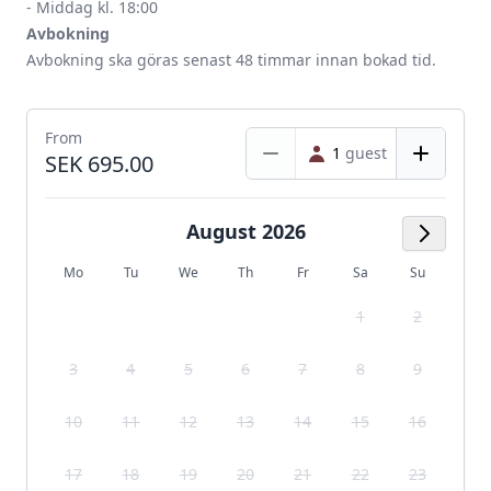
- Middag kl. 18:00
Avbokning
Avbokning ska göras senast 48 timmar innan bokad tid.
From
1
guest
SEK 695.00
August 2026
Next M
Mo
Tu
We
Th
Fr
Sa
Su
1
2
3
4
5
6
7
8
9
10
11
12
13
14
15
16
17
18
19
20
21
22
23